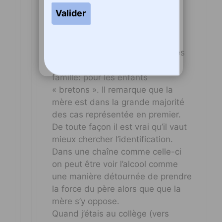
d’hommes infantilisés par leur
mère puis par leur épouse.
Souvent tout se dégrade à la
naissance du premier enfant.
Il a également fait dessiner à des
enfants de Cm2 (en 1980) leur
famille: pour les enfants
« bretons ». Il remarque que la
mère est dans la grande majorité
des cas représentée en premier.
De toute façon il est vrai qu’il vaut
mieux chercher l’identification.
Dans une chaîne comme celle-ci
on peut être voir l’alcool comme
une manière détournée de prendre
la force du père alors que que la
mère s’y oppose.
Quand j’étais au collège (vers