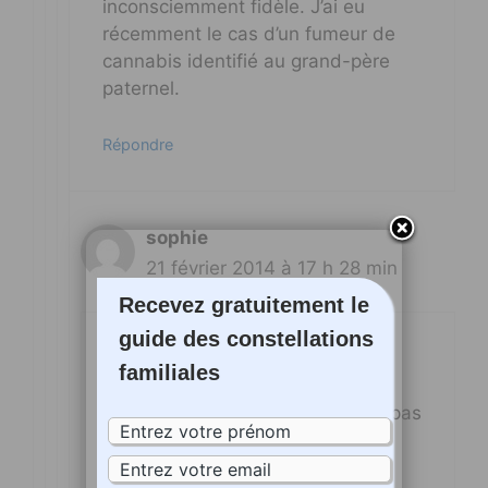
inconsciemment fidèle. J’ai eu
récemment le cas d’un fumeur de
cannabis identifié au grand-père
paternel.
Répondre
sophie
21 février 2014 à 17 h 28 min
Recevez gratuitement le
guide des constellations
Merci!
familiales
Oui je comprends.
En fait Philippe Carrier ne parle pas
de GMM omniprésente (sauf
quelques cas) mais il parle