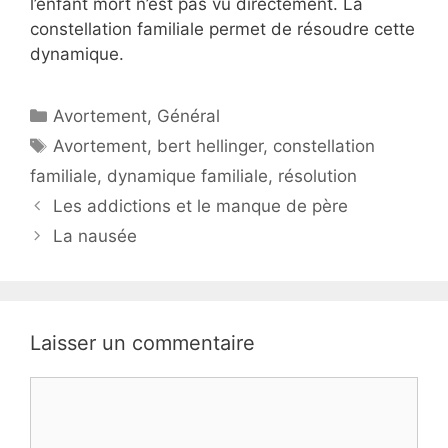
l’enfant mort n’est pas vu directement. La
constellation familiale permet de résoudre cette
dynamique.
Catégories
Avortement
,
Général
Étiquettes
Avortement
,
bert hellinger
,
constellation
familiale
,
dynamique familiale
,
résolution
Les addictions et le manque de père
La nausée
Laisser un commentaire
Commentaire