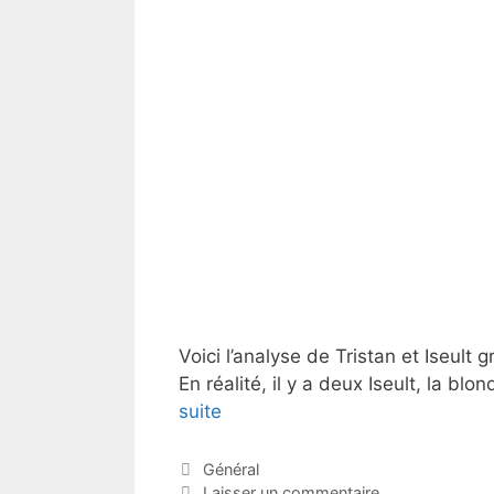
Voici l’analyse de Tristan et Iseult 
En réalité, il y a deux Iseult, la bl
suite
Catégories
Général
Laisser un commentaire