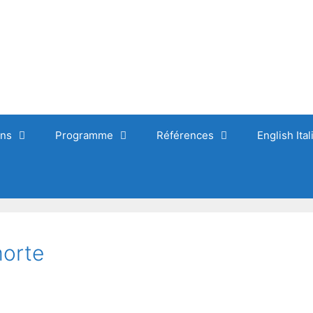
ons
Programme
Références
English Ita
morte