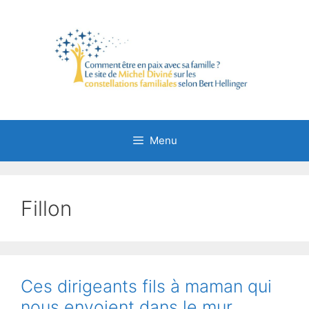
Aller
au
contenu
Menu
Fillon
Ces dirigeants fils à maman qui
nous envoient dans le mur