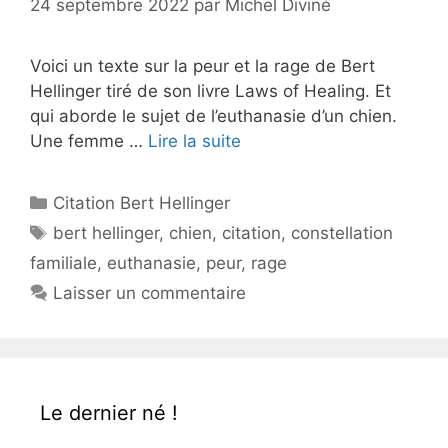
24 septembre 2022
par
Michel Diviné
Voici un texte sur la peur et la rage de Bert
Hellinger tiré de son livre Laws of Healing. Et
qui aborde le sujet de l’euthanasie d’un chien.
Une femme …
Lire la suite
Catégories
Citation Bert Hellinger
Étiquettes
bert hellinger
,
chien
,
citation
,
constellation
familiale
,
euthanasie
,
peur
,
rage
Laisser un commentaire
Le dernier né !