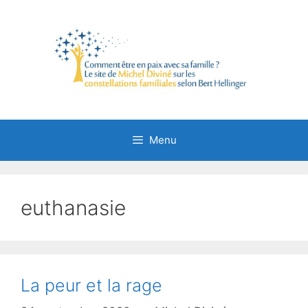
Aller
au
contenu
Menu
euthanasie
La peur et la rage