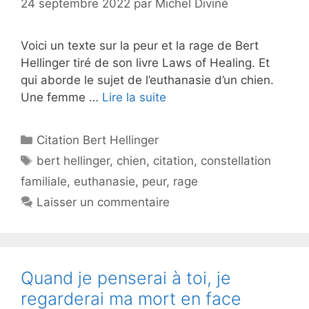
24 septembre 2022
par
Michel Diviné
Voici un texte sur la peur et la rage de Bert
Hellinger tiré de son livre Laws of Healing. Et
qui aborde le sujet de l’euthanasie d’un chien.
Une femme …
Lire la suite
Catégories
Citation Bert Hellinger
Étiquettes
bert hellinger
,
chien
,
citation
,
constellation
familiale
,
euthanasie
,
peur
,
rage
Laisser un commentaire
Quand je penserai à toi, je
regarderai ma mort en face