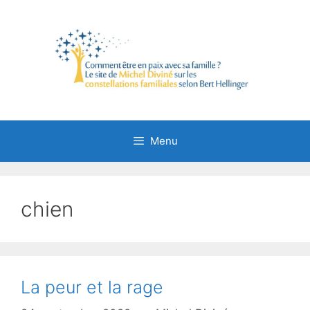
Aller
au
contenu
Menu
chien
La peur et la rage