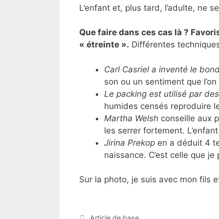
L’enfant et, plus tard, l’adulte, ne 
Que faire dans ces cas là ? Favori
« étreinte ».
Différentes techniques
Carl Casriel a inventé le bond
son ou un sentiment que l’on
Le packing est utilisé par de
humides censés reproduire le 
Martha Welsh
conseille aux p
les serrer fortement. L’enfant
Jirina Prekop
en a déduit 4 t
naissance. C’est celle que je 
Sur la photo, je suis avec mon fils et
Catégories
Article de base