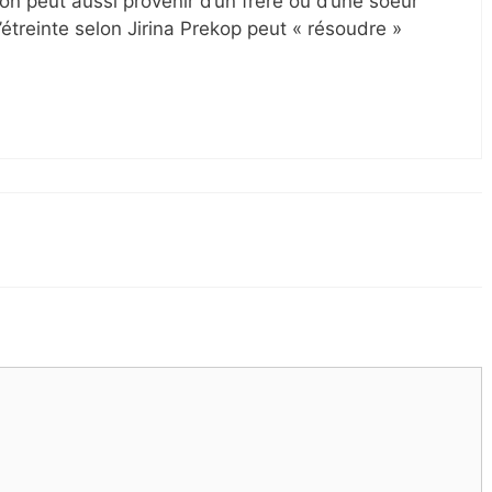
n peut aussi provenir d’un frère ou d’une soeur
’étreinte selon Jirina Prekop peut « résoudre »