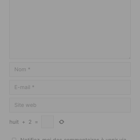
Nom
E-
mail
Site
web
huit
+
2
=
Notifiez-moi des commentaires à venir via