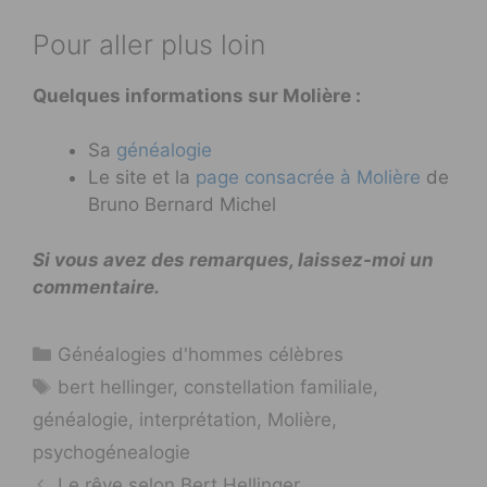
Pour aller plus loin
Quelques informations sur Molière :
Sa
généalogie
Le site et la
page consacrée à Molière
de
Bruno Bernard Michel
Si vous avez des remarques, laissez-moi un
commentaire.
Catégories
Généalogies d'hommes célèbres
Étiquettes
bert hellinger
,
constellation familiale
,
généalogie
,
interprétation
,
Molière
,
psychogénealogie
Le rêve selon Bert Hellinger