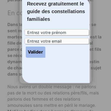
Recevez gratuitement le
guide des constellations
En conclusion
familiales
Dans la constellation, le père de Molière se
sent mal parce que ses 2 femmes sont
mortes. La deuxième femme de Molière est la
fille de la première et Molière se sent mal
parce que ses 2 fils sont morts. Et père et fils
se réconcilient. Nous avons là des
dynamiques fortes qui influent sur le destin
de chacun et Molière n’aborde jamais le sujet
dans ses pièces.
Nous avons un double message : ne parlons
pas de la mort ou des relations père/fils, mais
parlons des femmes et des relations
amoureuses sans mettre en péril le mariage.