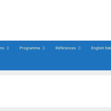
ons
Programme
Références
English Ita