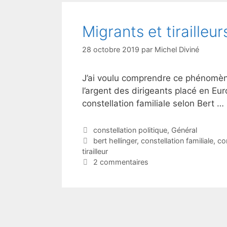
Migrants et tirailleu
28 octobre 2019
par
Michel Diviné
J’ai voulu comprendre ce phénomèn
l’argent des dirigeants placé en Eur
constellation familiale selon Bert …
Catégories
constellation politique
,
Général
Étiquettes
bert hellinger
,
constellation familiale
,
con
tirailleur
2 commentaires