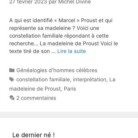
27 février 2023
par
Michel Diviné
A qui est identifié « Marcel » Proust et qui
représente sa madeleine ? Voici une
constellation familiale répondant à cette
recherche… La madeleine de Proust Voici le
texte tiré de son …
Lire la suite
Catégories
Généalogies d'hommes célèbres
Étiquettes
constellation familiale
,
interprétation
,
La
madeleine de Proust
,
Paris
2 commentaires
Le dernier né !