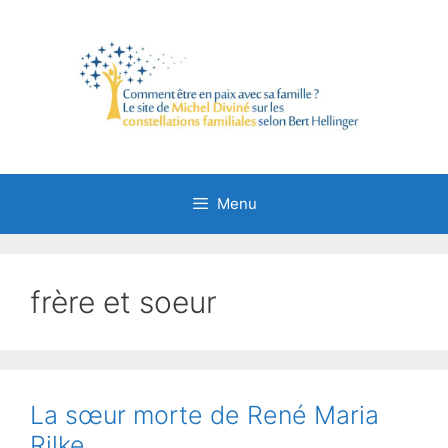
Aller
au
contenu
Menu
frère et soeur
La sœur morte de René Maria
Rilke