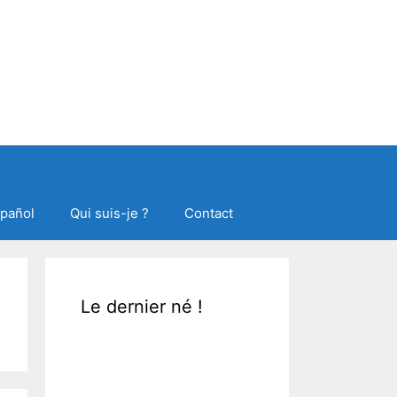
spañol
Qui suis-je ?
Contact
Le dernier né !