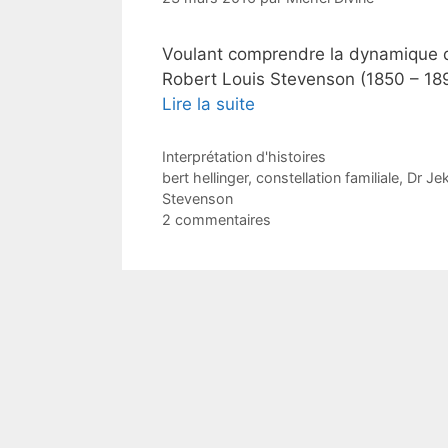
Voulant comprendre la dynamique du 
Robert Louis Stevenson (1850 – 189
Lire la suite
Catégories
Interprétation d'histoires
Étiquettes
bert hellinger
,
constellation familiale
,
Dr Jek
Stevenson
2 commentaires