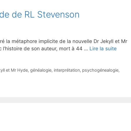
de de RL Stevenson
oré la métaphore implicite de la nouvelle Dr Jekyll et Mr
c l’histoire de son auteur, mort à 44 …
Lire la suite
yll et Mr Hyde
,
généalogie
,
interprétation
,
psychogénealogie
,
e