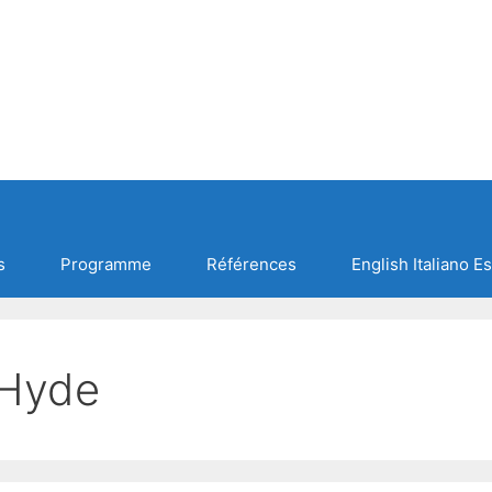
s
Programme
Références
English Italiano E
 Hyde