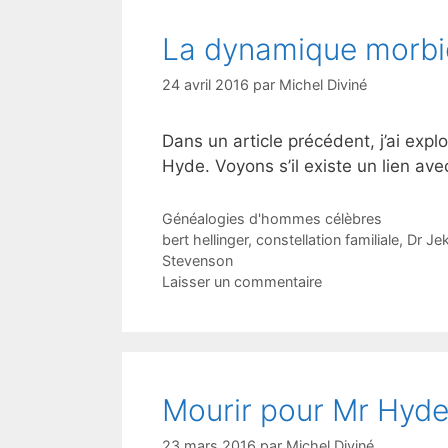
La dynamique morbi
24 avril 2016
par
Michel Diviné
Dans un article précédent, j’ai expl
Hyde. Voyons s’il existe un lien ave
Catégories
Généalogies d'hommes célèbres
Étiquettes
bert hellinger
,
constellation familiale
,
Dr Jek
Stevenson
Laisser un commentaire
Mourir pour Mr Hyd
23 mars 2016
par
Michel Diviné