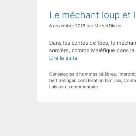
Le méchant loup et la
8 novembre 2016
par
Michel Diviné
Dans les contes de fées, le méchan
sorcière, comme Maléfique dans la
Lire la suite
Catégories
Généalogies d'hommes célèbres
,
Interprét
Étiquettes
bert hellinger
,
constellation familiale
,
Conte
Laisser un commentaire