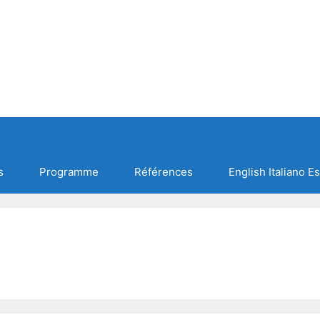
s
Programme
Références
English Italiano E