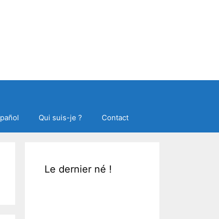
spañol
Qui suis-je ?
Contact
Le dernier né !