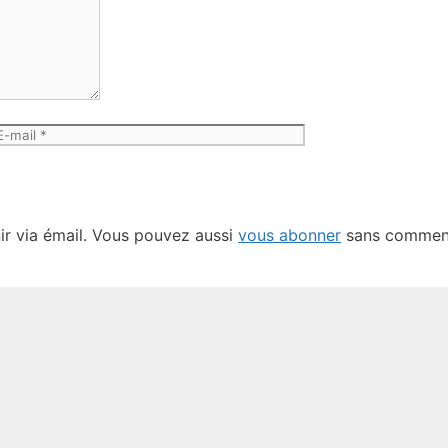
-
Site
ail
web
r via émail. Vous pouvez aussi
vous abonner
sans comment