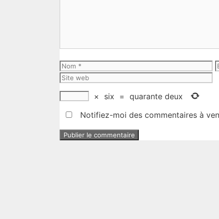
Nom
E
m
×
six
=
quarante deux
Notifiez-moi des commentaires à veni