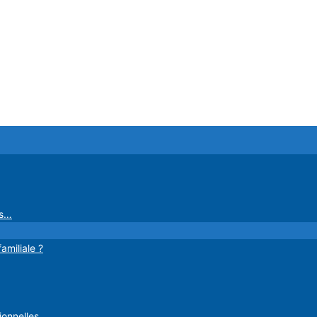
es…
amiliale ?
ionnelles