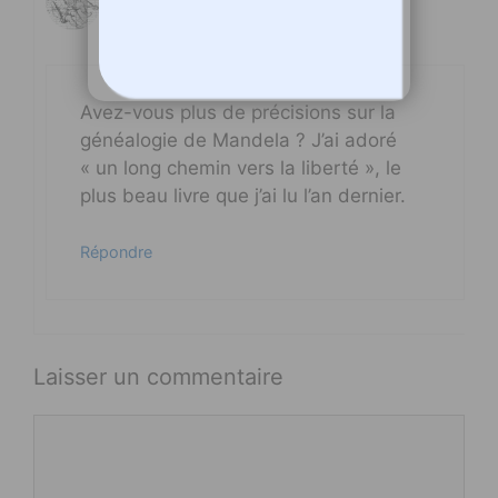
11 janvier 2012 à 8 h 10 min
Avez-vous plus de précisions sur la
généalogie de Mandela ? J’ai adoré
« un long chemin vers la liberté », le
plus beau livre que j’ai lu l’an dernier.
Répondre
Laisser un commentaire
Commentaire