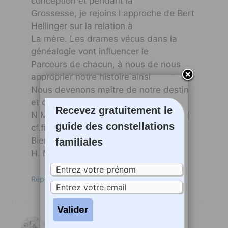
conception et pendant la
Grossesse, je rejoins l approche de Bert
Hellinger sur la relation à
La mère. Les drames vécus dans la
généalogie vont influencer le
Parcours de chacun, à nous de nous
approprier notre histoire ainsi
Nous devenons maître de notre destin
et capitaine de notre âme.
Recevez gratuitement le
N Mandela incarne cela dans Invictus (
guide des constellations
cf.film et poème).
Bien cordialement.
familiales
H. Merlin
Répondre
admin