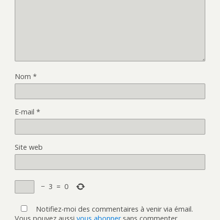
Nom
*
E-mail
*
Site web
−
3
=
0
Notifiez-moi des commentaires à venir via émail.
Vous pouvez aussi
vous abonner
sans commenter.