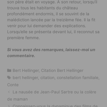
son père était en voyage. À son retour, lorsqu’il
trouva tous les habitants du château
profondément endormis, il se souvint de la
malédiction lancée par la treizième fée. Il la fit
venir pour lui demander des explications.
Lorsqu’elle se présenta devant lui, il reconnut sa
première femme.
Si vous avez des remarques, laissez-moi un
commentaire.
Catégories
Bert Hellinger
,
Citation Bert Hellinger
Étiquettes
bert hellinger
,
citation
,
constellation familiale
,
Conte
La nausée de Jean-Paul Sartre ou la colère
de maman
Connaissez-vous la dynamique des films de