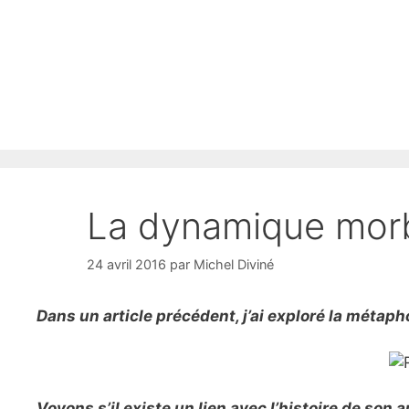
Dynamiques familiales
Constellations
Prog
La dynamique mor
Contact
24 avril 2016
par
Michel Diviné
Dans un article précédent, j’ai exploré la métapho
Voyons s’il existe un lien avec l’histoire de son a