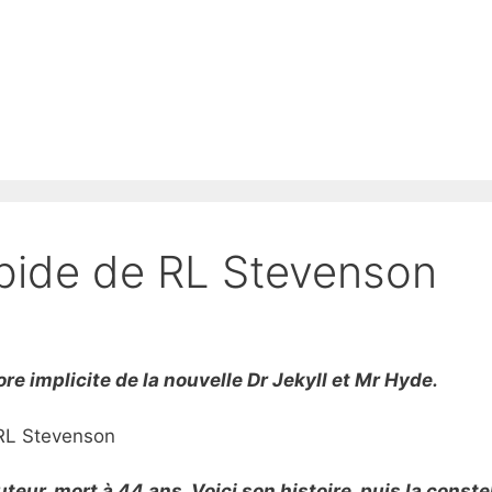
ramme
Références
English Italiano Español
bide de RL Stevenson
re implicite de la nouvelle Dr Jekyll et Mr Hyde.
uteur, mort à 44 ans. Voici son histoire, puis la constel