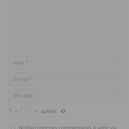
Nom
E-
mail
Site
web
7
+
=
quinze
Notifiez-moi des commentaires à venir via