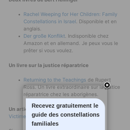
Rachel Weeping for Her Children: Family
Constellations in Israel
. Disponible et en
anglais.
Der große Konflikt
. Indisponible chez
Amazon et en allemand. Je peux vous le
prêter si vous voulez.
Un livre sur la justice réparatrice
Returning to the Teachings
de Rupert
Ross. Un livre extraordinaire sur la justice
réparatrice chez les aborigènes.
Recevez gratuitement le
Un article sur le triangle de Karpmann
guide des constellations
Victime, persécuteur et sauveur
familiales