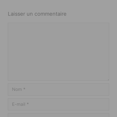
Laisser un commentaire
Commentaire
Nom
E-
mail
Site