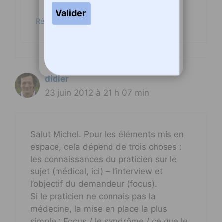
Répondre
didier
23 juin 2012 à 21 h 07 min
Salut Michel. Pour les éléments mis en
espace, cela dépend de trois choses :
les connaissances du praticien sur le
sujet (médical, ici) – l’interview et
l’objectif du demandeur (focus).
Si le praticien ne connais pas la
médecine, la mise en place la plus
simple : Focus / le syndrôme / ce que le