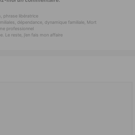
s
,
phrase libératrice
miliales
,
dépendance
,
dynamique familiale
,
Mort
ème professionnel
 Le reste, j’en fais mon affaire