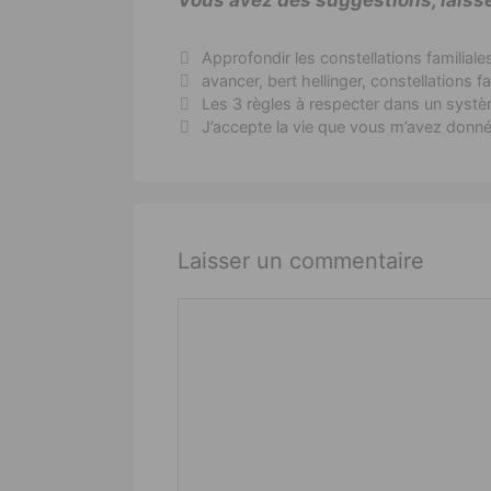
Catégories
Approfondir les constellations familiale
Étiquettes
avancer
,
bert hellinger
,
constellations fa
Les 3 règles à respecter dans un syst
J’accepte la vie que vous m’avez donnée.
Laisser un commentaire
Commentaire