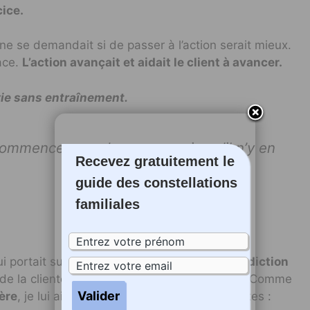
ice.
 se demandait si de passer à l’action serait mieux.
ace.
L’action avançait et aidait le client à avancer.
vie sans entraînement.
commence quand on a compris qu’il n’y en
Recevez gratuitement le
guide des constellations
familiales
i portait sur l’arrêt du tabac,
l’origine de l’addiction
e la cliente avait les yeux fixés sur l’origine. Comme
ère
, je lui ai fait prononcer les paroles suivantes :