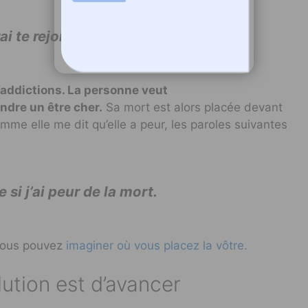
ai te rejoindre
d’addictions. La personne veut
ndre un être cher.
Sa mort est alors placée devant
mme elle me dit qu’elle a peur, les paroles suivantes
si j’ai peur de la mort.
Vous pouvez
imaginer où vous placez la vôtre.
lution est d’avancer