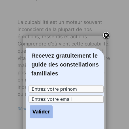
La culpabilité est un moteur souvent
inconscient de la plupart de nos
émotions, ressentis et actions.
Comprendre d’où vient cette culpabilité,
quelle est son objet, son ancrage est
Recevez gratuitement le
vitale si on veut s’en libérer sans la fuire
guide des constellations
mais en l’affrontant face à face et en
posant des actes (paroles ou actions)
familiales
en réparation envers ce ou celui qui a
induit cette culpabulité en nous à tort
ou à raison
Répondre