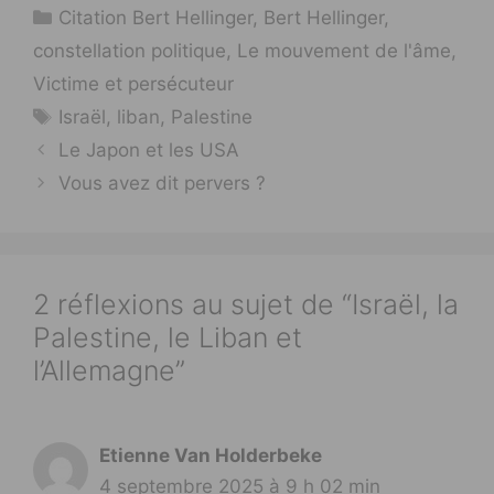
Catégories
Citation Bert Hellinger
,
Bert Hellinger
,
constellation politique
,
Le mouvement de l'âme
,
Victime et persécuteur
Étiquettes
Israël
,
liban
,
Palestine
Le Japon et les USA
Vous avez dit pervers ?
2 réflexions au sujet de “Israël, la
Palestine, le Liban et
l’Allemagne”
Etienne Van Holderbeke
4 septembre 2025 à 9 h 02 min