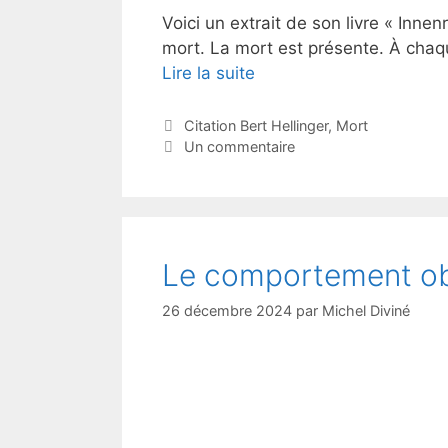
Voici un extrait de son livre « Innen
mort. La mort est présente. À chaqu
Lire la suite
Catégories
Citation Bert Hellinger
,
Mort
Un commentaire
Le comportement obé
26 décembre 2024
par
Michel Diviné