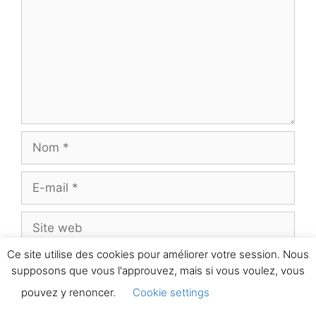
Nom
E-
mail
Site
web
Ce site utilise des cookies pour améliorer votre session. Nous
huit
−
=
deux
supposons que vous l'approuvez, mais si vous voulez, vous
pouvez y renoncer.
Cookie settings
ACCEPTER
Notifiez-moi des commentaires à venir via