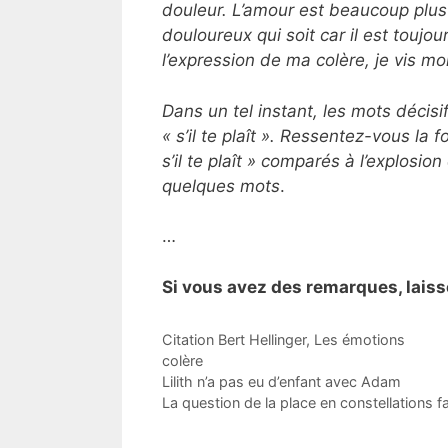
douleur. L’amour est beaucoup plus
douloureux qui soit car il est touj
l’expression de ma colère, je vis 
Dans un tel instant, les mots décis
« s’il te plaît ». Ressentez-vous la 
s’il te plaît » comparés à l’explosio
quelques mots
.
…
Si vous avez des remarques, lais
Catégories
Citation Bert Hellinger
,
Les émotions
Étiquettes
colère
Lilith n’a pas eu d’enfant avec Adam
La question de la place en constellations fa