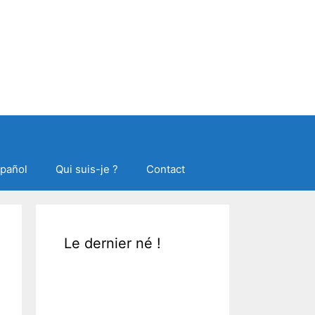
spañol
Qui suis-je ?
Contact
Le dernier né !