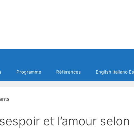
s
Programme
Références
English Italiano E
ésespoir et l’amour selon