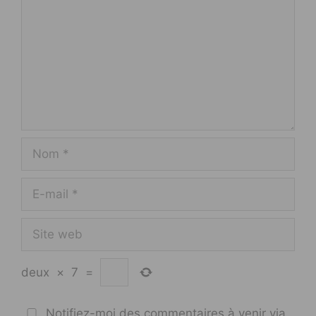
Nom
E-
mail
Site
web
deux
×
7
=
Notifiez-moi des commentaires à venir via