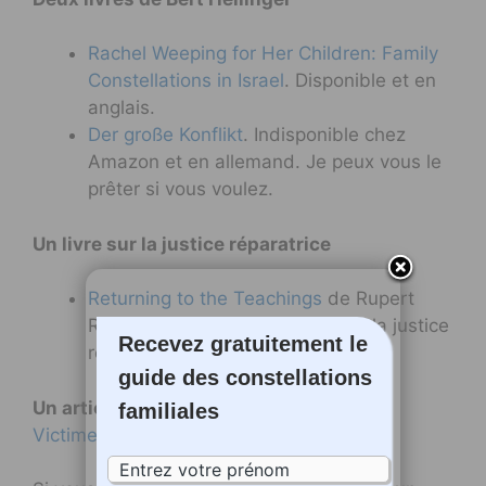
Rachel Weeping for Her Children: Family
Constellations in Israel
. Disponible et en
anglais.
Der große Konflikt
. Indisponible chez
Amazon et en allemand. Je peux vous le
prêter si vous voulez.
Un livre sur la justice réparatrice
Returning to the Teachings
de Rupert
Ross. Un livre extraordinaire sur la justice
Recevez gratuitement le
réparatrice chez les aborigènes.
guide des constellations
Un article sur le triangle de Karpmann
familiales
Victime, persécuteur et sauveur