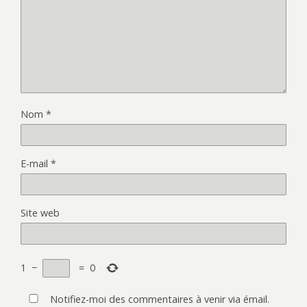
Nom
*
E-mail
*
Site web
1
−
=
0
Notifiez-moi des commentaires à venir via émail.