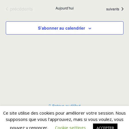
vues
Évènements
précédents
Aujourd’hui
Évènements
suivants
Évènement
S’abonner au calendrier
Retour au début
Ce site utilise des cookies pour améliorer votre session. Nous
supposons que vous l'approuvez, mais si vous voulez, vous
Mobile
Bureau
pouvez y renoncer.
Cookie settings
ACCEPTER