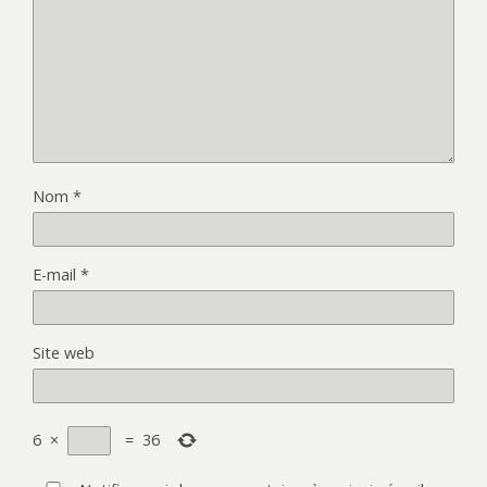
Nom
*
E-mail
*
Site web
6
×
=
36