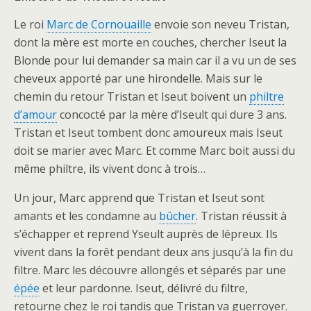
Le roi
Marc de Cornouaille
envoie son neveu Tristan,
dont la mère est morte en couches, chercher Iseut la
Blonde pour lui demander sa main car il a vu un de ses
cheveux apporté par une hirondelle. Mais sur le
chemin du retour Tristan et Iseut boivent un
philtre
d’amour
concocté par la mère d’Iseult qui dure 3 ans.
Tristan et Iseut tombent donc amoureux mais Iseut
doit se marier avec Marc. Et comme Marc boit aussi du
même philtre, ils vivent donc à trois…
Un jour, Marc apprend que Tristan et Iseut sont
amants et les condamne au
bûcher
. Tristan réussit à
s’échapper et reprend Yseult auprès de lépreux. Ils
vivent dans la forêt pendant deux ans jusqu’à la fin du
filtre. Marc les découvre allongés et séparés par une
épée
et leur pardonne. Iseut, délivré du filtre,
retourne chez le roi tandis que Tristan va guerroyer.