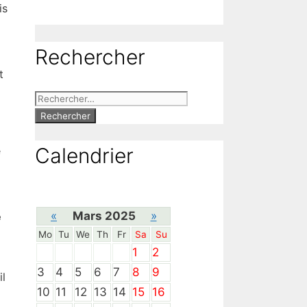
is
Rechercher
t
Rechercher :
Calendrier
e
«
Mars 2025
»
e
Mo
Tu
We
Th
Fr
Sa
Su
1
2
3
4
5
6
7
8
9
il
10
11
12
13
14
15
16