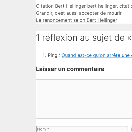
Catégories
Étiquettes
Citation Bert Hellinger
bert hellinger
,
citati
Grandir, c’est aussi accepter de mourir
Le renoncement selon Bert Hellinger
1 réflexion au sujet de
Ping :
Quand est-ce qu'on arrête une c
Laisser un commentaire
Commentaire
Nom
E