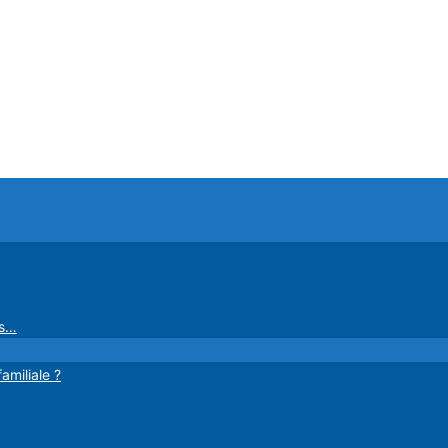
es…
amiliale ?