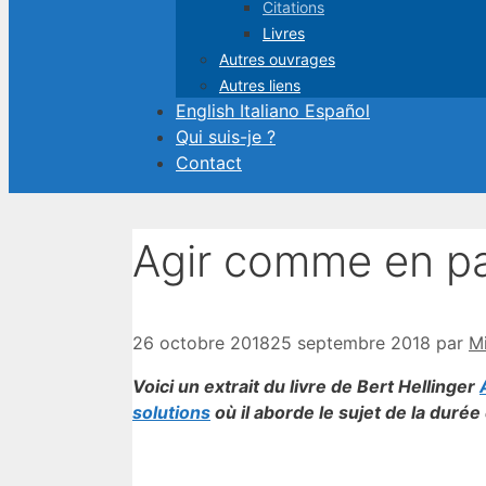
Citations
Livres
Autres ouvrages
Autres liens
English Italiano Español
Qui suis-je ?
Contact
Agir comme en p
26 octobre 2018
25 septembre 2018
par
Mi
Voici un extrait du livre de Bert Hellinger
solutions
où il aborde le sujet de la durée 