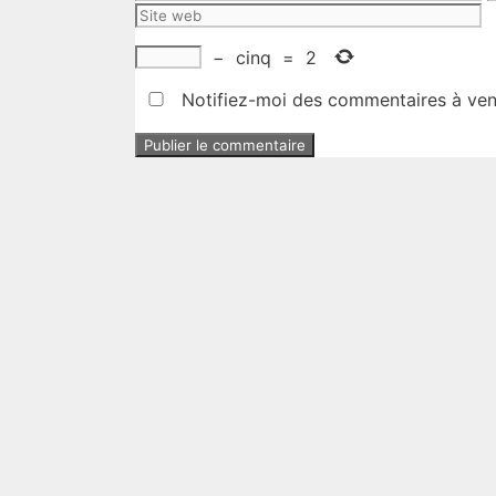
m
−
cinq
=
2
Notifiez-moi des commentaires à veni